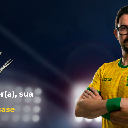
(a), sua
uase