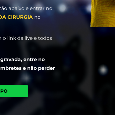
tão abaixo e entrar no
A CIRURGIA
no
 o link da live e todos
 gravada, entre no
embretes e não perder
UPO