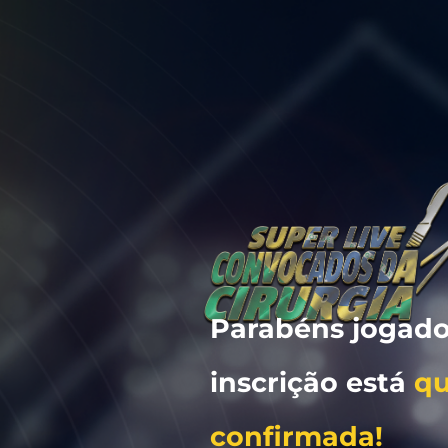
Parabéns jogador
inscrição está
q
confirmada!