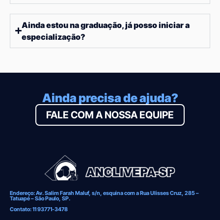
Ainda estou na graduação, já posso iniciar a
especialização?
Ainda precisa de ajuda?
FALE COM A NOSSA EQUIPE
Endereço: Av. Salim Farah Maluf, s/n, esquina com a Rua Ulisses Cruz, 285 –
Tatuapé – São Paulo, SP.
Contato: 11 93771-3478