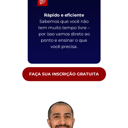
Rápido e eficiente
Sabemos que você não
tem muito tempo livre –
por isso vamos direto ao
ponto e ensinar o que
você precisa.
FAÇA SUA INSCRIÇÃO GRATUITA